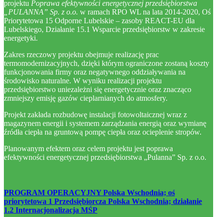
projektu
Poprawa efektywności energetycznej przedsiębiorstwa
„PULANNA” Sp. z o.o.
w ramach RPO WL na lata 2014-2020, Oś
Priorytetowa 15 Odporne Lubelskie – zasoby REACT-EU dla
Lubelskiego, Działanie 15.1 Wsparcie przedsiębiorstw w zakresie
energetyki.
Zakres rzeczowy projektu obejmuje realizację prac
termomodernizacyjnych, dzięki którym ograniczone zostaną koszty
funkcjonowania firmy oraz negatywnego oddziaływania na
środowisko naturalne. W wyniku realizacji projektu
przedsiębiorstwo uniezależni się energetycznie oraz znacząco
zmniejszy emisję gazów cieplarnianych do atmosfery.
Projekt zakłada rozbudowę instalacji fotowoltaicznej wraz z
magazynem energii i systemem zarządzania energią oraz wymianę
źródła ciepła na gruntową pompę ciepła oraz ocieplenie stropów.
Planowanym efektem oraz celem projektu jest poprawa
efektywności energetycznej przedsiębiorstwa „Pulanna” Sp. z o.o.
PROGRAM OPERACYJNY Polska Wschodnia; oś
priorytetowa 1 Przedsiębiorcza Polska Wschodnia; działanie
1.2 Internacjonalizacja MŚP