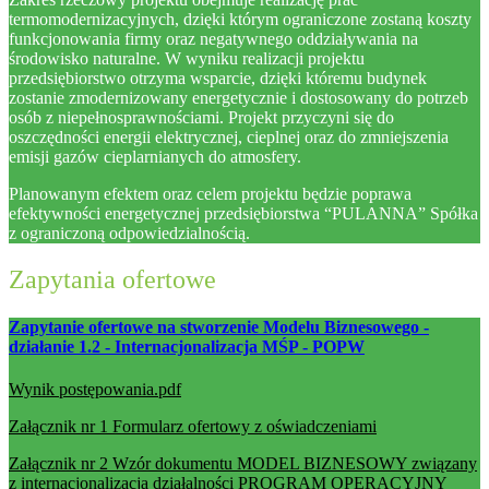
termomodernizacyjnych, dzięki którym ograniczone zostaną koszty
funkcjonowania firmy oraz negatywnego oddziaływania na
środowisko naturalne. W wyniku realizacji projektu
przedsiębiorstwo otrzyma wsparcie, dzięki któremu budynek
zostanie zmodernizowany energetycznie i dostosowany do potrzeb
osób z niepełnosprawnościami. Projekt przyczyni się do
oszczędności energii elektrycznej, cieplnej oraz do zmniejszenia
emisji gazów cieplarnianych do atmosfery.
Planowanym efektem oraz celem projektu będzie poprawa
efektywności energetycznej przedsiębiorstwa “PULANNA” Spółka
z ograniczoną odpowiedzialnością.
Zapytania ofertowe
Zapytanie ofertowe na stworzenie Modelu Biznesowego -
działanie 1.2 - Internacjonalizacja MŚP - POPW
Wynik postępowania.pdf
Załącznik nr 1 Formularz ofertowy z oświadczeniami
Załącznik nr 2 Wzór dokumentu MODEL BIZNESOWY związany
z internacjonalizacją działalności PROGRAM OPERACYJNY