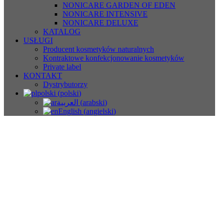
NONICARE GARDEN OF EDEN
NONICARE INTENSIVE
NONICARE DELUXE
KATALOG
USŁUGI
Producent kosmetyków naturalnych
Kontraktowe konfekcjonowanie kosmetyków
Private label
KONTAKT
Dystrybutorzy
polski
(
polski
)
العربية
(
arabski
)
English
(
angielski
)