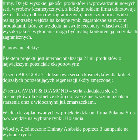
firmy. Dzięki wysokiej jakości produktów i wprowadzaniu nowych
serii wyrobów kosmetycznych, z każdym rokiem firma odnotowuje
wzrost liczby odbiorców zagranicznych, przy czym firma widzi
realną potrzebę wejścia na kolejne rynki zagraniczne ze swoimi
produktami, które ze względu na swoje receptury, właściwości i
wysoką jakość wykonania mogą być realną konkurencją na rynkach
zagranicznych.
Planowane efekty:
Efektem projektu jest internacjonalizacja 2 linii produktów o
największym potencjale eksportowym:
1) seria BIO-GOLD – luksusowa seria 5 kosmetyków dla kobiet
dojrzałych potrzebujących regeneracji skóry zmęczonej;
2) seria CAVIAR & DIAMOND – seria składająca się z 3
kosmetyków dla kobiet ze skórą dojrzałą z pierwszymi oznakami
starzenia oraz z widocznymi już zmarszczkami.
W efekcie zaplanowanych w projekcie działań, firma Pulanna Sp. z
o.o. wejdzie na wybrane rynki: Holandia
Włochy, Zjednoczone Emiraty Arabskie poprzez 3 kampanie na
wybrane rynki.