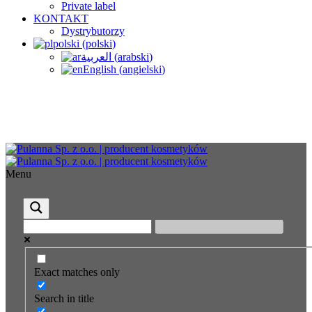
Private label
KONTAKT
Dystrybutorzy
polski
(
polski
)
العربية
(
arabski
)
English
(
angielski
)
Menu
Exact matches only
Search in title