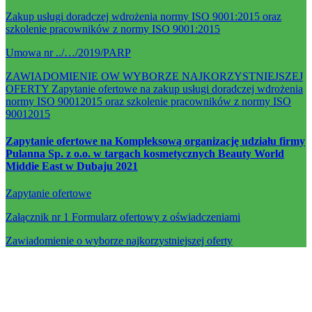
Zakup usługi doradczej wdrożenia normy ISO 9001:2015 oraz
szkolenie pracowników z normy ISO 9001:2015
Umowa nr ../…/2019/PARP
ZAWIADOMIENIE OW WYBORZE NAJKORZYSTNIEJSZEJ
OFERTY Zapytanie ofertowe na zakup usługi doradczej wdrożenia
normy ISO 90012015 oraz szkolenie pracowników z normy ISO
90012015
Zapytanie ofertowe na Kompleksową organizację udziału firmy
Pulanna Sp. z o.o. w targach kosmetycznych Beauty World
Middie East w Dubaju 2021
Zapytanie ofertowe
Załącznik nr 1 Formularz ofertowy z oświadczeniami
Zawiadomienie o wyborze najkorzystniejszej oferty