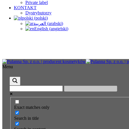
Private label
KONTAKT
Dystrybutorzy
polski
(
polski
)
العربية
(
arabski
)
English
(
angielski
)
Menu
Exact matches only
Search in title