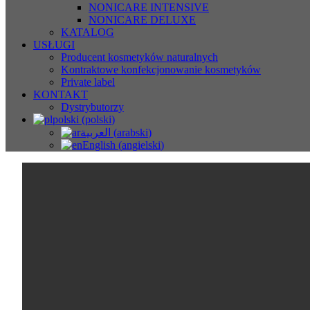
NONICARE INTENSIVE
NONICARE DELUXE
KATALOG
USŁUGI
Producent kosmetyków naturalnych
Kontraktowe konfekcjonowanie kosmetyków
Private label
KONTAKT
Dystrybutorzy
polski
(
polski
)
العربية
(
arabski
)
English
(
angielski
)