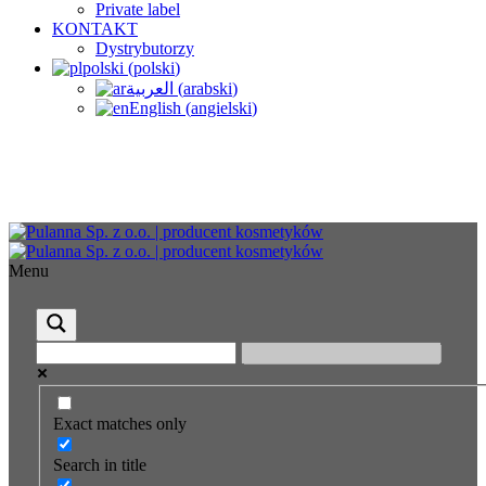
Private label
KONTAKT
Dystrybutorzy
polski
(
polski
)
العربية
(
arabski
)
English
(
angielski
)
Menu
Exact matches only
Search in title