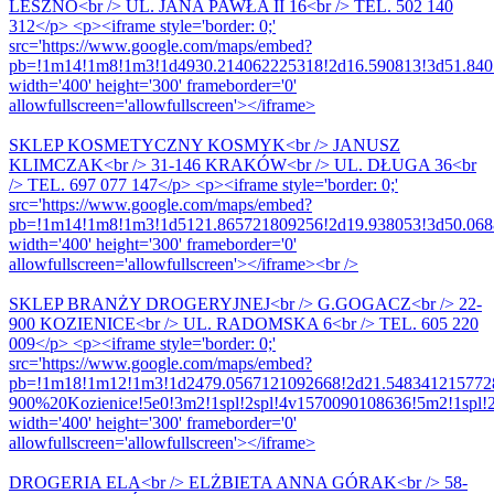
LESZNO<br /> UL. JANA PAWŁA II 16<br /> TEL. 502 140
312</p> <p><iframe style='border: 0;'
src='https://www.google.com/maps/embed?
pb=!1m14!1m8!1m3!1d4930.214062225318!2d16.590813!3d51.8407
width='400' height='300' frameborder='0'
allowfullscreen='allowfullscreen'></iframe>
SKLEP KOSMETYCZNY KOSMYK<br /> JANUSZ
KLIMCZAK<br /> 31-146 KRAKÓW<br /> UL. DŁUGA 36<br
/> TEL. 697 077 147</p> <p><iframe style='border: 0;'
src='https://www.google.com/maps/embed?
pb=!1m14!1m8!1m3!1d5121.865721809256!2d19.938053!3d50.0688
width='400' height='300' frameborder='0'
allowfullscreen='allowfullscreen'></iframe><br />
SKLEP BRANŻY DROGERYJNEJ<br /> G.GOGACZ<br /> 22-
900 KOZIENICE<br /> UL. RADOMSKA 6<br /> TEL. 605 220
009</p> <p><iframe style='border: 0;'
src='https://www.google.com/maps/embed?
pb=!1m18!1m12!1m3!1d2479.0567121092668!2d21.548341215772
900%20Kozienice!5e0!3m2!1spl!2spl!4v1570090108636!5m2!1spl!2
width='400' height='300' frameborder='0'
allowfullscreen='allowfullscreen'></iframe>
DROGERIA ELA<br /> ELŻBIETA ANNA GÓRAK<br /> 58-