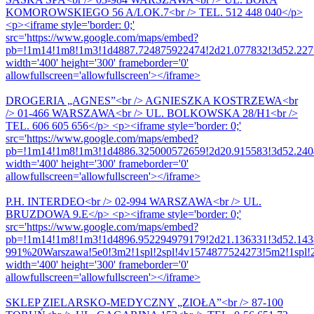
KOMOROWSKIEGO 56 A/LOK.7<br /> TEL. 512 448 040</p>
<p><iframe style='border: 0;'
src='https://www.google.com/maps/embed?
pb=!1m14!1m8!1m3!1d4887.724875922474!2d21.077832!3d52.2277
width='400' height='300' frameborder='0'
allowfullscreen='allowfullscreen'></iframe>
DROGERIA „AGNES”<br /> AGNIESZKA KOSTRZEWA<br
/> 01-466 WARSZAWA<br /> UL. BOLKOWSKA 28/H1<br />
TEL. 606 605 656</p> <p><iframe style='border: 0;'
src='https://www.google.com/maps/embed?
pb=!1m14!1m8!1m3!1d4886.325000572659!2d20.915583!3d52.2404
width='400' height='300' frameborder='0'
allowfullscreen='allowfullscreen'></iframe>
P.H. INTERDEO<br /> 02-994 WARSZAWA<br /> UL.
BRUZDOWA 9.E</p> <p><iframe style='border: 0;'
src='https://www.google.com/maps/embed?
pb=!1m14!1m8!1m3!1d4896.952294979179!2d21.136331!3d52.14
991%20Warszawa!5e0!3m2!1spl!2spl!4v1574877524273!5m2!1spl!2
width='400' height='300' frameborder='0'
allowfullscreen='allowfullscreen'></iframe>
SKLEP ZIELARSKO-MEDYCZNY „ZIOŁA”<br /> 87-100