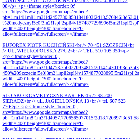
TORUŃ<br /> UL. GAGARINA 152<br /> TEL. 0-56 651 72
08</p> <p><iframe style='border: 0;'
src='https://www.google.com/maps/embed?
pb=!1m14!1m8!1m3!1d2457780.8531841803!2d18.570846!3d53.01
%20medyczny!5e0!3m2!1spl!2spl!4v1574877296996!5m2!1spl!2spl'
width='400' height='300' frameborder='0'
allowfullscreen='allowfullscreen'></iframe>
EUFOREX PIOTR KUCHCIŃSKI<br /> 70-451 SZCZECIN<br
/> UL, WIELKOPOLSKA 27/U2<br /> TEL. 510 105 350</p>
<p><iframe style='border: 0;'
src='https://www.google.com/maps/embed?
pb=!1m14!1m8!1m3!1d4753.7500270974815!2d14.543019!3d53.43
450%20Szczecin!5e0!3m2!1spl!2spl!4v1574877028895!5m2!1spl!2s
width='400' height='300' frameborder='0'
allowfullscreen='allowfullscreen'></iframe>
STOISKO KOSMETYCZNE BARTEK<br /> 98-200
SIERADZ<br /> uL. JAGIELLOŃSKA 13<br /> tel. 607 523
770</p> <p><iframe style='border: 0;'
src='https://www.google.com/maps/embed?
pb=!1m14!1m8!1m3!1d4957.7706565077015!2d18.720897!3d51.5886
width='400' height='300' frameborder='0'
allowfullscreen='allowfullscreen'></iframe>