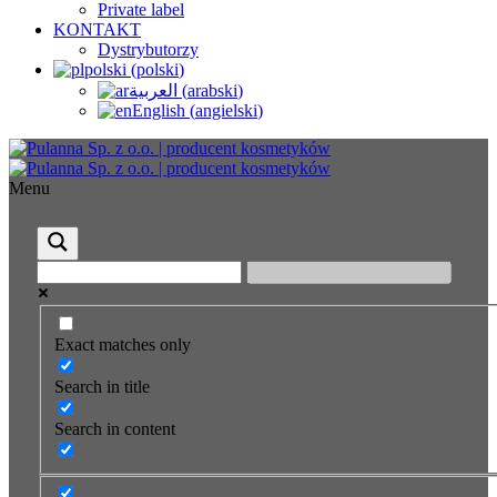
Private label
KONTAKT
Dystrybutorzy
polski
(
polski
)
العربية
(
arabski
)
English
(
angielski
)
Menu
Exact matches only
Search in title
Search in content