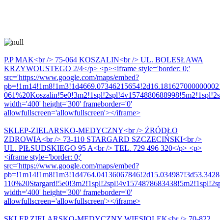
P.P MAK<br /> 75-064 KOSZALIN<br /> UL. BOLESŁAWA
KRZYWOUSTEGO 2/4</p> <p><iframe style='border: 0;'
src='https://www.google.com/maps/embed?
pb=!1m14!1m8!1m3!1d4669.07346215654!2d16.18162700000000
061%20Koszalin!5e0!3m2!1spl!2spl!4v1574880688998!5m2!1spl!2s
width='400' height='300' frameborder='0'
allowfullscreen='allowfullscreen'></iframe>
SKLEP-ZIELARSKO-MEDYCZNY<br /> ŻRÓDŁO
ZDROWIA<br /> 73-110 STARGARD SZCZECIŃSKI<br />
UL. PIŁSUDSKIEGO 95 A<br /> TEL. 729 496 320</p> <p>
<iframe style='border: 0;'
src='https://www.google.com/maps/embed?
pb=!1m14!1m8!1m3!1d4764.04136067846!2d15.034987!3d53.34
110%20Stargard!5e0!3m2!1spl!2spl!4v1574878683438!5m2!1spl!2sp
width='400' height='300' frameborder='0'
allowfullscreen='allowfullscreen'></iframe>
SKLEP ZIELARSKO-MEDYCZNY WIESIOLEK<br /> 70-822