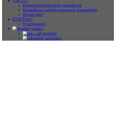
USŁUGI
Producent kosmetyków naturalnych
Kontraktowe konfekcjonowanie kosmetyków
Private label
KONTAKT
Dystrybutorzy
polski
(
polski
)
العربية
(
arabski
)
English
(
angielski
)