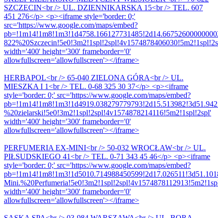
SZCZECIN<br /> UL. DZIENNIKARSKA 15<br /> TEL. 607
451 276</p> <p><iframe style='border: 0;'
src='https://www.google.com/maps/embed?
pb=!1m14!1m8!1m3!1d4758.166127731485!2d14.66752600000000
822%20Szczecin!5e0!3m2!1spl!2spl!4v1574878406030!5m2!1spl!2s
width='400' height='300' frameborder='0'
allowfullscreen='allowfullscreen'></iframe>
HERBAPOL<br /> 65-040 ZIELONA GÓRA<br /> UL.
MIESZKA I 1<br /> TEL. 0-68 325 30 37</p> <p><iframe
style='border: 0;' src='https://www.google.com/maps/embed?
pb=!1m14!1m8!1m3!1d4919.038279779793!2d15.513982!3d51.94
%20zielarski!5e0!3m2!1spl!2spl!4v1574878214116!5m2!1spl!2spl'
width='400' height='300' frameborder='0'
allowfullscreen='allowfullscreen'></iframe>
PERFUMERIA EX-MINI<br /> 50-032 WROCŁAW<br /> UL.
PIŁSUDSKIEGO 41<br /> TEL. 0-71 343 45 46</p> <p><iframe
style='border: 0;' src='https://www.google.com/maps/embed?
pb=!1m14!1m8!1m3!1d5010.714988450599!2d17.026511!3d51.101
Mini.%20Perfumeria!5e0!3m2!1spl!2spl!4v1574878112913!5m2!1spl
width='400' height='300' frameborder='0'
allowfullscreen='allowfullscreen'></iframe>
SASKA SPA<br /> 03-984 WARSZAWA<br /> UL. BORA