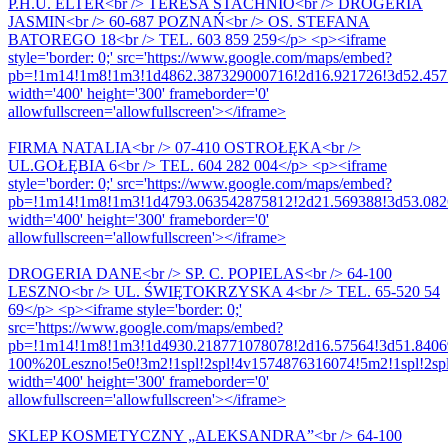
P.H.U. ELTER<br /> TERESA STACHNIO<br /> DROGERIA
JASMIN<br /> 60-687 POZNAŃ<br /> OS. STEFANA
BATOREGO 18<br /> TEL. 603 859 259</p> <p><iframe
style='border: 0;' src='https://www.google.com/maps/embed?
pb=!1m14!1m8!1m3!1d4862.387329000716!2d16.921726!3d52.45752
width='400' height='300' frameborder='0'
allowfullscreen='allowfullscreen'></iframe>
FIRMA NATALIA<br /> 07-410 OSTROŁĘKA<br />
UL.GOŁĘBIA 6<br /> TEL. 604 282 004</p> <p><iframe
style='border: 0;' src='https://www.google.com/maps/embed?
pb=!1m14!1m8!1m3!1d4793.063542875812!2d21.569388!3d53.0826
width='400' height='300' frameborder='0'
allowfullscreen='allowfullscreen'></iframe>
DROGERIA DANE<br /> SP. C. POPIELAS<br /> 64-100
LESZNO<br /> UL. ŚWIĘTOKRZYSKA 4<br /> TEL. 65-520 54
69</p> <p><iframe style='border: 0;'
src='https://www.google.com/maps/embed?
pb=!1m14!1m8!1m3!1d4930.218771078078!2d16.57564!3d51.84
100%20Leszno!5e0!3m2!1spl!2spl!4v1574876316074!5m2!1spl!2spl
width='400' height='300' frameborder='0'
allowfullscreen='allowfullscreen'></iframe>
SKLEP KOSMETYCZNY „ALEKSANDRA”<br /> 64-100