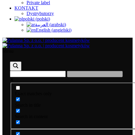
Private label
KONTAKT
Dystrybutorzy
polski
(
polski
)
العربية
(
arabski
)
English
(
angielski
)
Menu
Exact matches only
Search in title
Search in content