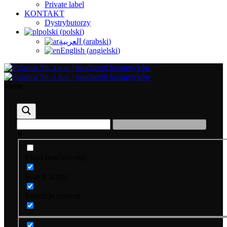
Private label
KONTAKT
Dystrybutorzy
polski
(
polski
)
العربية
(
arabski
)
English
(
angielski
)
Menu
Exact matches only
Search in title
Search in content