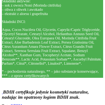
Składniki aktywne:
– sok z owocu Noni (Morinda citrifolia)
– oliwa z oliwek i awokado
– ekstrakt z aloesu i grapefruita
Składniki INCI:
Aqua, Cocos Nucifera Oil, Glycerin, Caprylic/Capric Triglyceride,
Glyceryl Stearate, Cetearyl Alcohol, Helianthus Annuus Seed Oil,
Cetearyl Glucoside, Olea Europaea Oil, Morinda Citrifolia Fruit
Extract, Aloe Barbadensis Leaf Extract, Persea Gratissima Oil,
Citrus Aurantium Amara Flower Extract, Citrus Grandis Fruit
Extract, Serenoa Serrulata Fruit Extract, Squalane, Benzyl
Alcohol**, Xanthan Gum, Tocopheryl Acetate, Sodium
Benzoate**, Lactic Acid, Potassium Sorbate**, Ascorbyl Palmitate,
Parfum*, Citral*, Citronellol*, Linalool*, Limonene*.
* – pochodzenia naturalnego, ** – jako substancje konserwujące,
*** – z upraw certyfikowanych
BDIH certyfikuje jedynie kosmetyki naturalne,
nadając im opatrzony logiem BDIH znak.