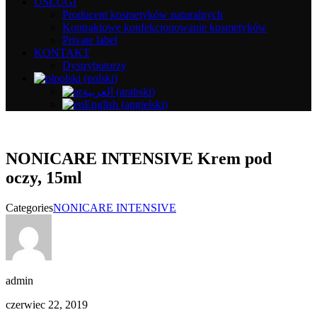
USŁUGI
Producent kosmetyków naturalnych
Kontraktowe konfekcjonowanie kosmetyków
Private label
KONTAKT
Dystrybutorzy
polski
(
polski
)
العربية
(
arabski
)
English
(
angielski
)
NONICARE INTENSIVE Krem pod
oczy, 15ml
Categories
NONICARE INTENSIVE
admin
czerwiec 22, 2019