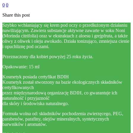
0
0
Share this post
Szybko wchłaniający się krem pod oczy o przedłużonym działaniu
nawilżającym. Zawiera substancje aktywne zawarte w soku Noni
(Morinda citrifolia) oraz w ekstraktach z aloesu i grejpfruta, a także
oliwy z oliwek i oleju awokado. Działa tonizująco, zmniejsza cienie
i opuchliznę pod oczami.
Przeznaczony dla kobiet powyżej 25 roku życia.
Opakowanie: 15 ml
Kosmetyk posiada certyfikat BDIH
Kosmetyk został stworzony na bazie ekologicznych składników
certyfikowanych
przez międzynarodową organizację BDIH, co gwarantuje ich
naturalność i przyjazność
dla skóry i środowiska naturalnego.
Formuła wolna od: składników pochodzenia zwierzęcego, PEG,
parabenów, parafiny, olejów mineralnych, syntetycznych
barwników i aromatów.