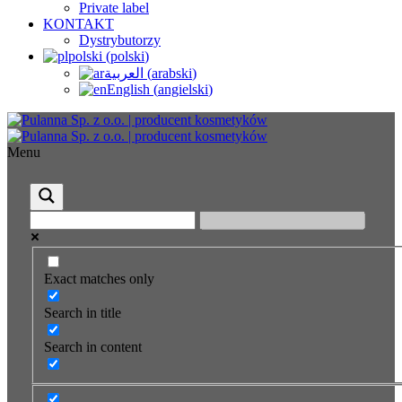
Private label
KONTAKT
Dystrybutorzy
polski
(
polski
)
العربية
(
arabski
)
English
(
angielski
)
Menu
Exact matches only
Search in title
Search in content