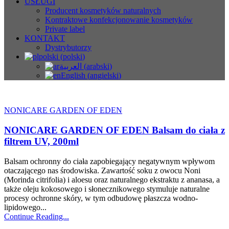
USŁUGI
Producent kosmetyków naturalnych
Kontraktowe konfekcjonowanie kosmetyków
Private label
KONTAKT
Dystrybutorzy
polski
(
polski
)
العربية
(
arabski
)
English
(
angielski
)
NONICARE GARDEN OF EDEN
NONICARE GARDEN OF EDEN Balsam do ciała z
filtrem UV, 200ml
Balsam ochronny do ciała zapobiegający negatywnym wpływom
otaczającego nas środowiska. Zawartość soku z owocu Noni
(Morinda citrifolia) i aloesu oraz naturalnego ekstraktu z ananasa, a
także oleju kokosowego i słonecznikowego stymuluje naturalne
procesy ochronne skóry, w tym odbudowę płaszcza wodno-
lipidowego...
Continue Reading...