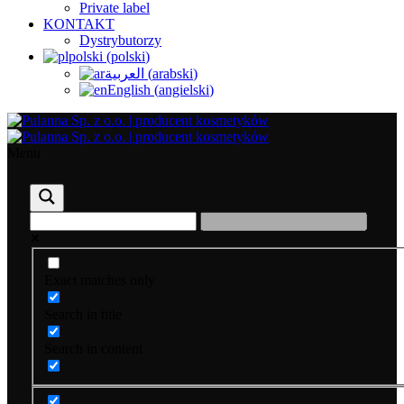
Private label
KONTAKT
Dystrybutorzy
polski
(
polski
)
العربية
(
arabski
)
English
(
angielski
)
Menu
Exact matches only
Search in title
Search in content