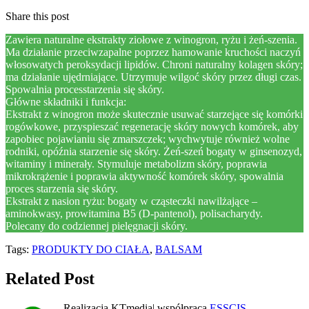
Share this post
Zawiera naturalne ekstrakty ziołowe z winogron, ryżu i żeń-szenia.
Ma działanie przeciwzapalne poprzez hamowanie kruchości naczyń
włosowatych peroksydacji lipidów. Chroni naturalny kolagen skóry;
ma działanie ujędrniające. Utrzymuje wilgoć skóry przez długi czas.
Spowalnia processtarzenia się skóry.
Główne składniki i funkcja:
Ekstrakt z winogron może skutecznie usuwać starzejące się komórki
rogówkowe, przyspieszać regenerację skóry nowych komórek, aby
zapobiec pojawianiu się zmarszczek; wychwytuje również wolne
rodniki, opóźnia starzenie się skóry. Żeń-szeń bogaty w ginsenozyd,
witaminy i minerały. Stymuluje metabolizm skóry, poprawia
mikrokrążenie i poprawia aktywność komórek skóry, spowalnia
proces starzenia się skóry.
Ekstrakt z nasion ryżu: bogaty w cząsteczki nawilżające –
aminokwasy, prowitamina B5 (D-pantenol), polisacharydy.
Polecany do codziennej pielęgnacji skóry.
Tags:
PRODUKTY DO CIAŁA
,
BALSAM
Related Post
Realizacja KTmedia| współpraca
ESSCIS