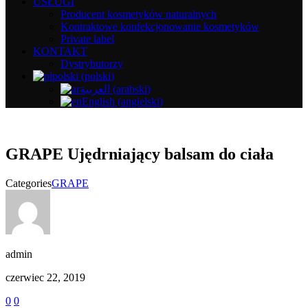
USŁUGI
Producent kosmetyków naturalnych
Kontraktowe konfekcjonowanie kosmetyków
Private label
KONTAKT
Dystrybutorzy
polski
(
polski
)
العربية
(
arabski
)
English
(
angielski
)
GRAPE Ujędrniający balsam do ciała
Categories
GRAPE
admin
czerwiec 22, 2019
0
0