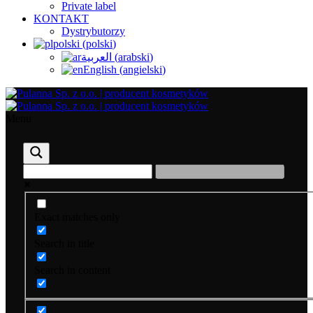
Private label
KONTAKT
Dystrybutorzy
polski
(
polski
)
العربية
(
arabski
)
English
(
angielski
)
Menu
Exact matches only
Search in title
Search in content