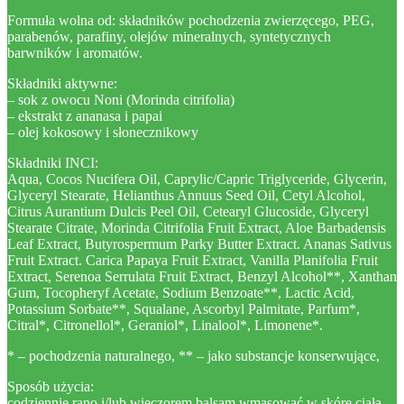
Formuła wolna od: składników pochodzenia zwierzęcego, PEG,
parabenów, parafiny, olejów mineralnych, syntetycznych
barwników i aromatów.
Składniki aktywne:
– sok z owocu Noni (Morinda citrifolia)
– ekstrakt z ananasa i papai
– olej kokosowy i słonecznikowy
Składniki INCI:
Aqua, Cocos Nucifera Oil, Caprylic/Capric Triglyceride, Glycerin,
Glyceryl Stearate, Helianthus Annuus Seed Oil, Cetyl Alcohol,
Citrus Aurantium Dulcis Peel Oil, Cetearyl Glucoside, Glyceryl
Stearate Citrate, Morinda Citrifolia Fruit Extract, Aloe Barbadensis
Leaf Extract, Butyrospermum Parky Butter Extract. Ananas Sativus
Fruit Extract. Carica Papaya Fruit Extract, Vanilla Planifolia Fruit
Extract, Serenoa Serrulata Fruit Extract, Benzyl Alcohol**, Xanthan
Gum, Tocopheryf Acetate, Sodium Benzoate**, Lactic Acid,
Potassium Sorbate**, Squalane, Ascorbyl Palmitate, Parfum*,
Citral*, Citronellol*, Geraniol*, Linalool*, Limonene*.
* – pochodzenia naturalnego, ** – jako substancje konserwujące,
Sposób użycia:
codziennie rano i/lub wieczorem balsam wmasować w skórę ciała