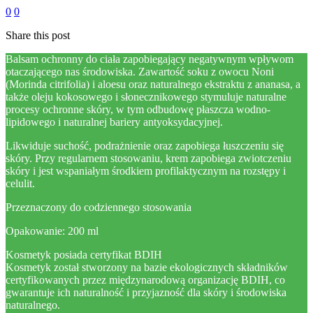
0
0
Share this post
Balsam ochronny do ciała zapobiegający negatywnym wpływom
otaczającego nas środowiska. Zawartość soku z owocu Noni
(Morinda citrifolia) i aloesu oraz naturalnego ekstraktu z ananasa, a
także oleju kokosowego i słonecznikowego stymuluje naturalne
procesy ochronne skóry, w tym odbudowę płaszcza wodno-
lipidowego i naturalnej bariery antyoksydacyjnej.
Likwiduje suchość, podrażnienie oraz zapobiega łuszczeniu się
skóry. Przy regularnem stosowaniu, krem zapobiega zwiotczeniu
skóry i jest wspaniałym środkiem profilaktycznym na rozstępy i
celulit.
Przeznaczony do codziennego stosowania
Opakowanie: 200 ml
Kosmetyk posiada certyfikat BDIH
Kosmetyk został stworzony na bazie ekologicznych składników
certyfikowanych przez międzynarodową organizację BDIH, co
gwarantuje ich naturalność i przyjazność dla skóry i środowiska
naturalnego.