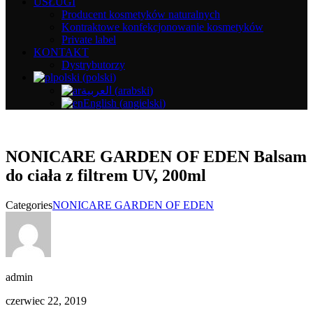
USŁUGI
Producent kosmetyków naturalnych
Kontraktowe konfekcjonowanie kosmetyków
Private label
KONTAKT
Dystrybutorzy
polski
(
polski
)
العربية
(
arabski
)
English
(
angielski
)
NONICARE GARDEN OF EDEN Balsam
do ciała z filtrem UV, 200ml
Categories
NONICARE GARDEN OF EDEN
admin
czerwiec 22, 2019