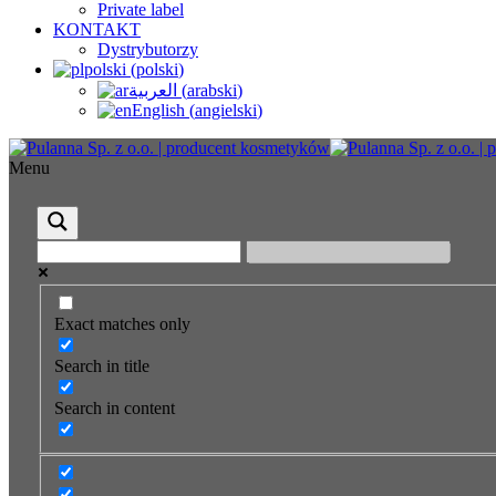
Private label
KONTAKT
Dystrybutorzy
polski
(
polski
)
العربية
(
arabski
)
English
(
angielski
)
Menu
Exact matches only
Search in title
Search in content