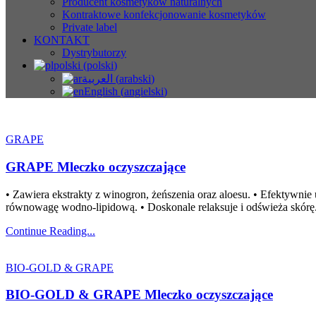
Producent kosmetyków naturalnych
Kontraktowe konfekcjonowanie kosmetyków
Private label
KONTAKT
Dystrybutorzy
polski
(
polski
)
العربية
(
arabski
)
English
(
angielski
)
GRAPE
GRAPE Mleczko oczyszczające
• Zawiera ekstrakty z winogron, żeńszenia oraz aloesu. • Efektywnie
równowagę wodno-lipidową. • Doskonale relaksuje i odświeża skórę
Continue Reading...
BIO-GOLD & GRAPE
BIO-GOLD & GRAPE Mleczko oczyszczające