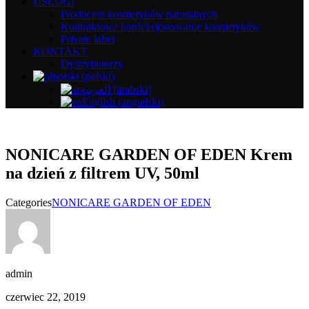
USŁUGI
Producent kosmetyków naturalnych
Kontraktowe konfekcjonowanie kosmetyków
Private label
KONTAKT
Dystrybutorzy
polski
(
polski
)
العربية
(
arabski
)
English
(
angielski
)
NONICARE GARDEN OF EDEN Krem
na dzień z filtrem UV, 50ml
Categories
NONICARE GARDEN OF EDEN
admin
czerwiec 22, 2019