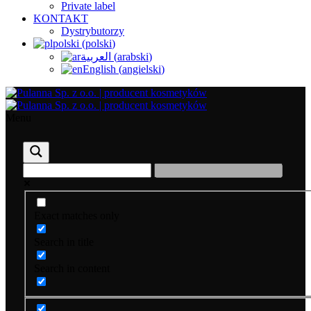
Private label
KONTAKT
Dystrybutorzy
polski
(
polski
)
العربية
(
arabski
)
English
(
angielski
)
Menu
Exact matches only
Search in title
Search in content