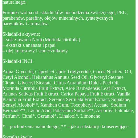
naturalnego.
Formuła wolna od: składników pochodzenia zwierzęcego, PEG,
parabenów, parafiny, olejów mineralnych, syntetycznych
barwników i aromatów.
Składniki aktywne:
– sok z owocu Noni (Morinda citrifolia)
– ekstrakt z ananasa i papai
– olej kokosowy i słonecznikowy
Składniki INCI:
Aqua, Glycerin, Caprylic/Capric Triglyceride, Cocos Nucifera Oil,
Cetyl Alcohol, Helianthus Annuus Seed Oil, Glyceryl Stearate
Citrate, Glyceryl Stearate, Citrus Aurantium Dulcis Peel Oil,
Morinda Citrifolia Fruit Extract, Aloe Barbadensis Leaf Extract,
Ananas Sativus Fruit Extract, Carica Papaya Fruit Extract, Vanilla
Planifolia Fruit Extract, Serenoa Serrulata Fruit Extract, Squalane,
Benzyl Alcohol**, Xanthan Gum, Tocopheryl Acetate, Sodium
Benzoate**, Lactic Acid, Potassium Sorbate**, Ascorbyl Palmitate,
Parfum*, Citral*, Geraniol*, Linalool*, Limonene
* – pochodzenia naturalnego, ** – jako substancje konserwujące.
Sposób użycia: