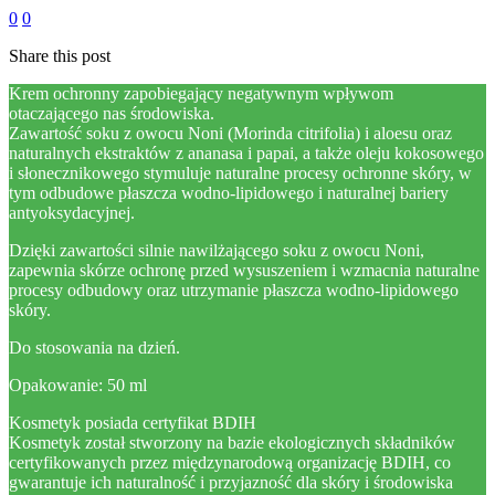
0
0
Share this post
Krem ochronny zapobiegający negatywnym wpływom
otaczającego nas środowiska.
Zawartość soku z owocu Noni (Morinda citrifolia) i aloesu oraz
naturalnych ekstraktów z ananasa i papai, a także oleju kokosowego
i słonecznikowego stymuluje naturalne procesy ochronne skóry, w
tym odbudowe płaszcza wodno-lipidowego i naturalnej bariery
antyoksydacyjnej.
Dzięki zawartości silnie nawilżającego soku z owocu Noni,
zapewnia skórze ochronę przed wysuszeniem i wzmacnia naturalne
procesy odbudowy oraz utrzymanie płaszcza wodno-lipidowego
skóry.
Do stosowania na dzień.
Opakowanie: 50 ml
Kosmetyk posiada certyfikat BDIH
Kosmetyk został stworzony na bazie ekologicznych składników
certyfikowanych przez międzynarodową organizację BDIH, co
gwarantuje ich naturalność i przyjazność dla skóry i środowiska