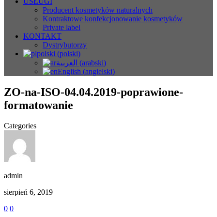
USŁUGI
Producent kosmetyków naturalnych
Kontraktowe konfekcjonowanie kosmetyków
Private label
KONTAKT
Dystrybutorzy
polski
(
polski
)
العربية
(
arabski
)
English
(
angielski
)
ZO-na-ISO-04.04.2019-poprawione-
formatowanie
Categories
admin
sierpień 6, 2019
0
0