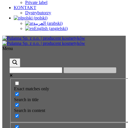
Private label
KONTAKT
Dystrybutorzy
polski
(
polski
)
العربية
(
arabski
)
English
(
angielski
)
Menu
Exact matches only
Search in title
Search in content