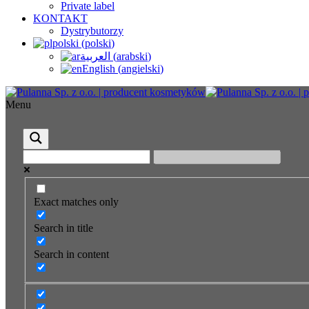
Private label
KONTAKT
Dystrybutorzy
polski
(
polski
)
العربية
(
arabski
)
English
(
angielski
)
Menu
Exact matches only
Search in title
Search in content