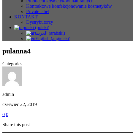
Producent kosmetyków naturalnych
Kontraktowe konfekcjonowanie kosmetyków
Private label
KONTAKT
Dystrybutorzy
polski
(
polski
)
العربية
(
arabski
)
English
(
angielski
)
pulanna4
Categories
admin
czerwiec 22, 2019
0
0
Share this post