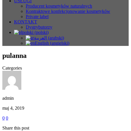
USŁUGI
Producent kosmetyków naturalnych
Kontraktowe konfekcjonowanie kosmetyków
Private label
KONTAKT
Dystrybutorzy
polski
(
polski
)
العربية
(
arabski
)
English
(
angielski
)
pulanna
Categories
admin
maj 4, 2019
0
0
Share this post