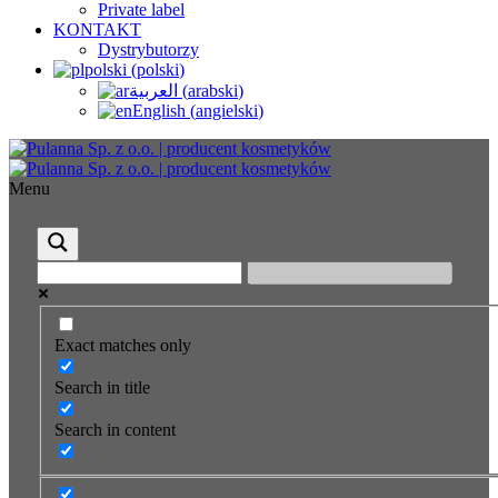
Private label
KONTAKT
Dystrybutorzy
polski
(
polski
)
العربية
(
arabski
)
English
(
angielski
)
Menu
Exact matches only
Search in title
Search in content