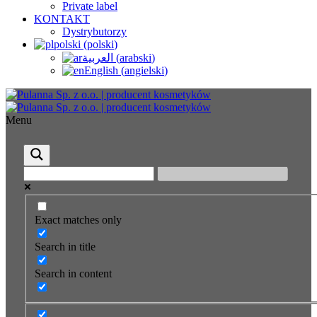
Private label
KONTAKT
Dystrybutorzy
polski
(
polski
)
العربية
(
arabski
)
English
(
angielski
)
Menu
Exact matches only
Search in title
Search in content