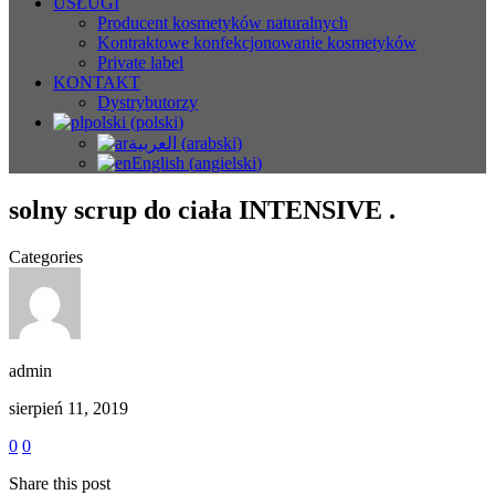
USŁUGI
Producent kosmetyków naturalnych
Kontraktowe konfekcjonowanie kosmetyków
Private label
KONTAKT
Dystrybutorzy
polski
(
polski
)
العربية
(
arabski
)
English
(
angielski
)
solny scrup do ciała INTENSIVE .
Categories
admin
sierpień 11, 2019
0
0
Share this post