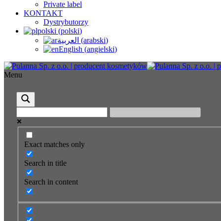
Private label
KONTAKT
Dystrybutorzy
polski
(
polski
)
العربية
(
arabski
)
English
(
angielski
)
Menu
Exact matches only
Search in title
Search in content