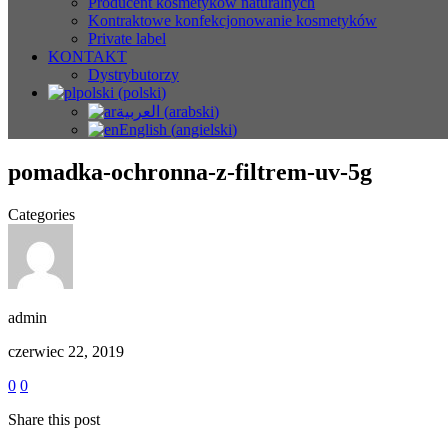
Producent kosmetyków naturalnych
Kontraktowe konfekcjonowanie kosmetyków
Private label
KONTAKT
Dystrybutorzy
polski
(
polski
)
العربية
(
arabski
)
English
(
angielski
)
pomadka-ochronna-z-filtrem-uv-5g
Categories
admin
czerwiec 22, 2019
0
0
Share this post