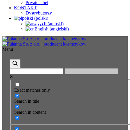
Private label
KONTAKT
Dystrybutorzy
polski
(
polski
)
العربية
(
arabski
)
English
(
angielski
)
Menu
Exact matches only
Search in title
Search in content