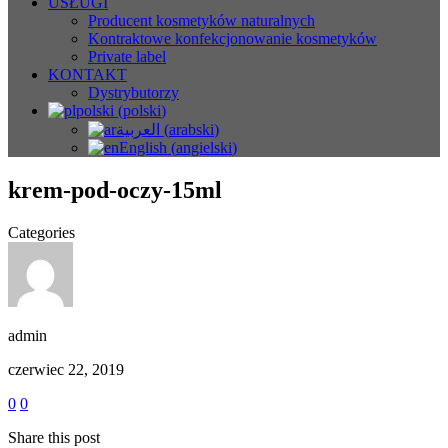
USŁUGI
Producent kosmetyków naturalnych
Kontraktowe konfekcjonowanie kosmetyków
Private label
KONTAKT
Dystrybutorzy
polski
(
polski
)
العربية
(
arabski
)
English
(
angielski
)
krem-pod-oczy-15ml
Categories
admin
czerwiec 22, 2019
0
0
Share this post