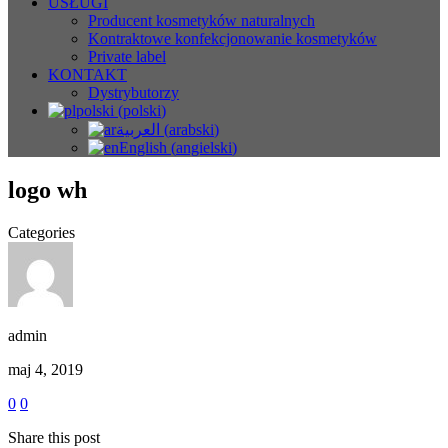
USŁUGI
Producent kosmetyków naturalnych
Kontraktowe konfekcjonowanie kosmetyków
Private label
KONTAKT
Dystrybutorzy
polski
(
polski
)
العربية
(
arabski
)
English
(
angielski
)
logo wh
Categories
admin
maj 4, 2019
0
0
Share this post