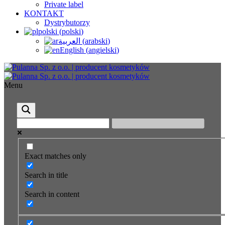
Private label
KONTAKT
Dystrybutorzy
polski
(
polski
)
العربية
(
arabski
)
English
(
angielski
)
Menu
Exact matches only
Search in title
Search in content