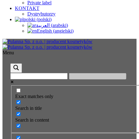
Private label
KONTAKT
Dystrybutorzy
polski
(
polski
)
العربية
(
arabski
)
English
(
angielski
)
Menu
Exact matches only
Search in title
Search in content