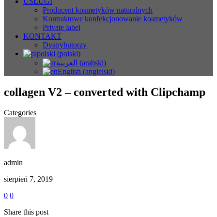
USŁUGI
Producent kosmetyków naturalnych
Kontraktowe konfekcjonowanie kosmetyków
Private label
KONTAKT
Dystrybutorzy
polski
(
polski
)
العربية
(
arabski
)
English
(
angielski
)
collagen V2 – converted with Clipchamp
Categories
admin
sierpień 7, 2019
0
0
Share this post