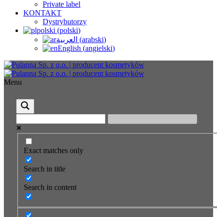
Private label
KONTAKT
Dystrybutorzy
polski
(
polski
)
العربية
(
arabski
)
English
(
angielski
)
Menu
Exact matches only
Search in title
Search in content